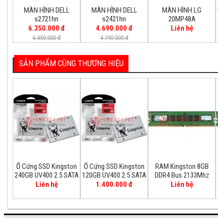
MÀN HÌNH DELL
MÀN HÌNH DELL
MÀN HÌNH LG
s2721hn
s2421hn
20MP48A
6.350.000 đ
4.690.000 đ
Liên hệ
6.450.000 đ
4.790.000 đ
SẢN PHẨM CÙNG THƯƠNG HIỆU
Ổ Cứng SSD Kingston
Ổ Cứng SSD Kingston
RAM Kingston 8GB
240GB UV400 2.5 SATA
120GB UV400 2.5 SATA
DDR4 Bus 2133Mhz
Liên hệ
1.400.000 đ
Liên hệ