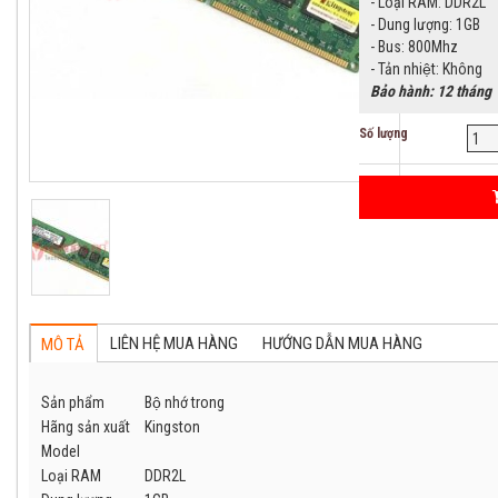
- Loại RAM: DDR2L
- Dung lượng: 1GB
- Bus: 800Mhz
- Tản nhiệt: Không
Bảo hành: 12 tháng
Số lượng
LIÊN HỆ MUA HÀNG
HƯỚNG DẪN MUA HÀNG
MÔ TẢ
Sản phẩm
Bộ nhớ trong
Hãng sản xuất
Kingston
Model
Loại RAM
DDR2L