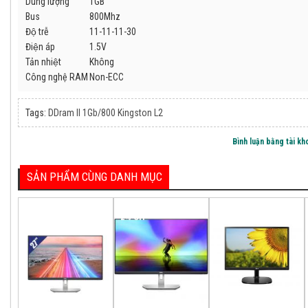
Dung lượng
1GB
Bus
800Mhz
Độ trễ
11-11-11-30
Điện áp
1.5V
Tản nhiệt
Không
Công nghệ RAM
Non-ECC
Tags:
DDram II 1Gb/800 Kingston L2
Bình luận bằng tài k
SẢN PHẨM CÙNG DANH MỤC
1% Off
2% Off