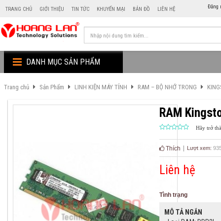
Đăng 
TRANG CHỦ
GIỚI THIỆU
TIN TỨC
KHUYẾN MẠI
BẢN ĐỒ
LIÊN HỆ
DANH MỤC SẢN PHẨM
Trang chủ
Sản Phẩm
LINH KIỆN MÁY TÍNH
RAM – BỘ NHỚ TRONG
KING
RAM Kingst
Hãy trở th
Thích
Lượt xem:
93
Liên hệ
Tình trạng
MÔ TẢ NGẮN