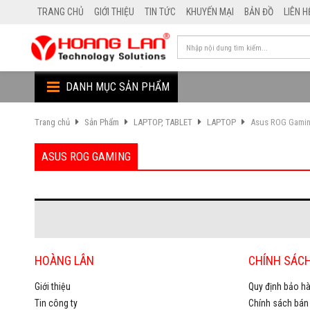
TRANG CHỦ
GIỚI THIỆU
TIN TỨC
KHUYẾN MẠI
BẢN ĐỒ
LIÊN H
DANH MỤC SẢN PHẨM
Trang chủ
Sản Phẩm
LAPTOP, TABLET
LAPTOP
Asus ROG Gami
ASUS ROG GAMING
HOÀNG LÂN
CHÍNH SÁC
Giới thiệu
Quy định bảo hà
Tin công ty
Chính sách bán