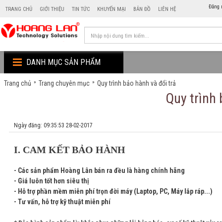
Đăng 
TRANG CHỦ
GIỚI THIỆU
TIN TỨC
KHUYẾN MẠI
BẢN ĐỒ
LIÊN HỆ
DANH MỤC SẢN PHẨM
»
»
Trang chủ
Trang chuyên mục
Quy trình bảo hành và đổi trả
Quy trình 
Ngày đăng: 09:35:53 28-02-2017
I. CAM KẾT BẢO HÀNH
- Các sản phẩm Hoàng Lân bán ra đều là hàng chính hãng
- Giá luôn tốt hơn siêu thị
- Hỗ trợ phần mềm miễn phí trọn đời máy (Laptop, PC, Máy lắp ráp...)
- Tư vấn, hỗ trợ kỹ thuật miễn phí