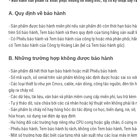
* Bảo hành sản phẩm là: khắc phục những lỗi hỏng hóc, sự cố kỹ thuật xảy ra
A. Quy định về bảo hành
- Sản phẩm được bảo hành miễn phí nếu sản phẩm đó còn thời hạn bảo hàn
trên Sổ bảo hành, Tem bảo hành và theo quy định của từng hãng sản xuất li
- Có Phiếu bảo hành và Tem bảo hành của công ty hoặc nhà phân phối, hãn
có Tem bảo hành của Công ty Hoàng Lân (kể cả Tem bảo hành gốc).
B. Những trường hợp không được bảo hành
- Sản phẩm đã hết thời hạn bảo hành hoặc mất Phiếu bảo hành.
- Số mã vạch, số serial trên sản phẩm không xác định được hoặc sai so vớ
- Các loại thiết bị như pin Cmos, cable, nắn dòng, công tắc nguồn, đèn tín hiệ
gây ra cháy nổ.
- Các dữ liệu, tài liệu, văn bản và phần mềm cung cấp miễn phí, lưu trữ kèm
- Tự ý tháo dỡ, sửa chữa bởi các cá nhân hoặc kỹ thuật viên không phải là
- Sản phẩm bị cháy nổ hay hỏng hóc do tác động cơ học, biến dạng, rơi, vỡ, 
hỏa hoạn, sử dụng sai điện áp quy định.
- Hư hỏng đối các trường hợp riêng như CPU cong hoặc gãy chân, ổ cứng nứ
- Phiếu bảo hành, Tem bảo hành bị rách, không còn Tem bảo hành, Tem bả
- Một số trường hợp đặc biệt của từng nhà sản xuất như các loại máy in ki