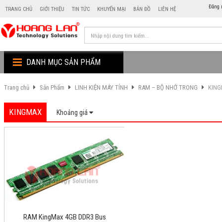
Đăng 
TRANG CHỦ
GIỚI THIỆU
TIN TỨC
KHUYẾN MẠI
BẢN ĐỒ
LIÊN HỆ
DANH MỤC SẢN PHẨM
Trang chủ
Sản Phẩm
LINH KIỆN MÁY TÍNH
RAM – BỘ NHỚ TRONG
KIN
KINGMAX
Khoảng giá
RAM KingMax 4GB DDR3 Bus