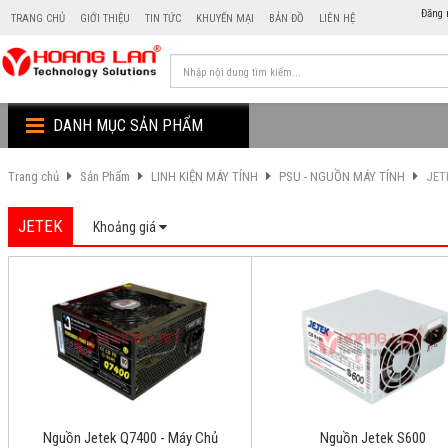
Đăng 
TRANG CHỦ
GIỚI THIỆU
TIN TỨC
KHUYẾN MẠI
BẢN ĐỒ
LIÊN HỆ
DANH MỤC SẢN PHẨM
Trang chủ
Sản Phẩm
LINH KIỆN MÁY TÍNH
PSU - NGUỒN MÁY TÍNH
JET
JETEK
Khoảng giá
Nguồn Jetek Q7400 - Máy Chủ
Nguồn Jetek S600