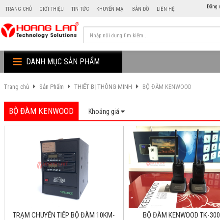
Đăng 
TRANG CHỦ
GIỚI THIỆU
TIN TỨC
KHUYẾN MẠI
BẢN ĐỒ
LIÊN HỆ
DANH MỤC SẢN PHẨM
Trang chủ
Sản Phẩm
THIẾT BỊ THÔNG MINH
BỘ ĐÀM KENWOOD
BỘ ĐÀM KENWOOD
Khoảng giá
TRẠM CHUYỂN TIẾP BỘ ĐÀM 10KM-
BỘ ĐÀM KENWOOD TK-300