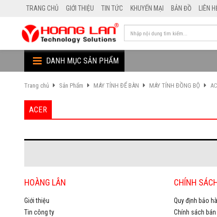
TRANG CHỦ
GIỚI THIỆU
TIN TỨC
KHUYẾN MẠI
BẢN ĐỒ
LIÊN H
DANH MỤC SẢN PHẨM
Trang chủ
Sản Phẩm
MÁY TÍNH ĐỂ BÀN
MÁY TÍNH ĐỒNG BỘ
AC
ACER
HOÀNG LÂN
CHÍNH SÁC
Giới thiệu
Quy định bảo hà
Tin công ty
Chính sách bán