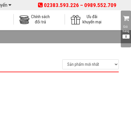
02383.593.226 – 0989.552.709
tuyến
Chính sách
Ưu đãi
đổi trả
khuyến mại
Giỏ 