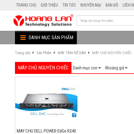
TRANG CHỦ
GIỚI THIỆU
TIN TỨC
KHUYẾN MẠI
BẢN ĐỒ
LIÊN H
DANH MỤC SẢN PHẨM
Trang chủ
Sản Phẩm
MÁY TÍNH ĐỂ BÀN
MÁY CHỦ NGUYÊN CHIẾC
MÁY CHỦ NGUYÊN CHIẾC
Danh mục con
Khoảng giá
MAY CHU DELL POWER EdGe R240