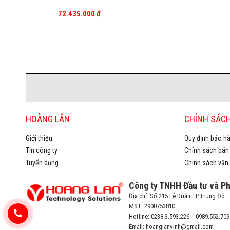
72.435.000 đ
HOÀNG LÂN
CHÍNH SÁC
Giới thiệu
Quy định bảo hà
Tin công ty
Chính sách bán
Tuyển dụng
Chính sách vận
Công ty TNHH Đầu tư và P
Địa chỉ: Số 215 Lê Duẩn– P.Trung Đô 
MST: 2900753810
Hotline: 0238.3.593.226 - 0989.552.709
Email: hoanglanvinh@gmail.com