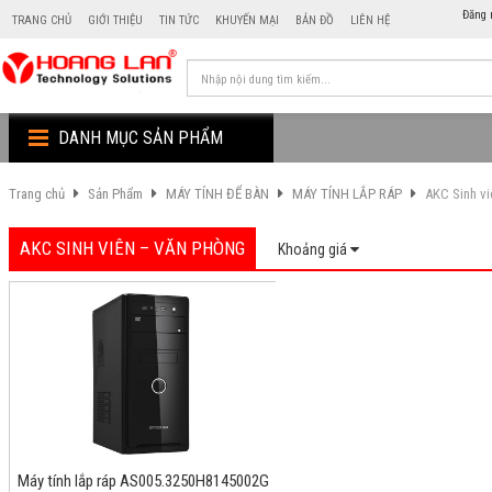
Đăng 
TRANG CHỦ
GIỚI THIỆU
TIN TỨC
KHUYẾN MẠI
BẢN ĐỒ
LIÊN HỆ
DANH MỤC SẢN PHẨM
Trang chủ
Sản Phẩm
MÁY TÍNH ĐỂ BÀN
MÁY TÍNH LẮP RÁP
AKC Sinh v
AKC SINH VIÊN – VĂN PHÒNG
Khoảng giá
Máy tính lắp ráp AS005.3250H8145002G