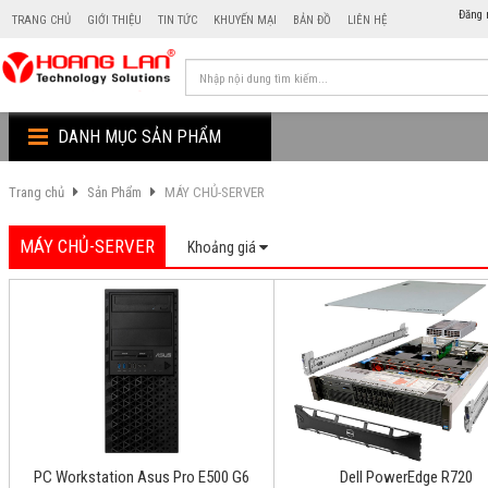
Đăng 
TRANG CHỦ
GIỚI THIỆU
TIN TỨC
KHUYẾN MẠI
BẢN ĐỒ
LIÊN HỆ
DANH MỤC SẢN PHẨM
Trang chủ
Sản Phẩm
MÁY CHỦ-SERVER
MÁY CHỦ-SERVER
Khoảng giá
PC Workstation Asus Pro E500 G6
Dell PowerEdge R720