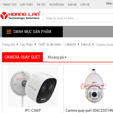
Đăng 
TRANG CHỦ
GIỚI THIỆU
TIN TỨC
KHUYẾN MẠI
BẢN ĐỒ
LIÊN HỆ
DANH MỤC SẢN PHẨM
Trang chủ
Sản Phẩm
THIẾT BỊ AN NINH – CAMERA
DAHUA
Camera Quay
CAMERA QUAY QUÉT
Khoảng giá
IPC-C26EP
Camera quay quét SD6C220T-HN