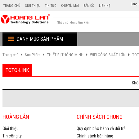
Đăng 
TRANG CHỦ
GIỚI THIỆU
TIN TỨC
KHUYẾN MẠI
BẢN ĐỒ
LIÊN HỆ
DANH MỤC SẢN PHẨM
Trang chủ
Sản Phẩm
THIẾT BỊ THÔNG MINH
WIFI CÔNG SUẤT LỚN
TOT
TOTO-LINK
Khô
HOÀNG LÂN
CHÍNH SÁCH CHUNG
Giới thiệu
Quy định bảo hành và đổi trả
Tin công ty
Chính sách bán hàng