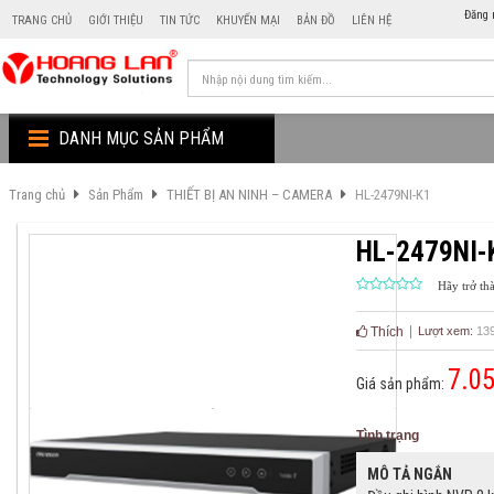
Đăng 
TRANG CHỦ
GIỚI THIỆU
TIN TỨC
KHUYẾN MẠI
BẢN ĐỒ
LIÊN HỆ
DANH MỤC SẢN PHẨM
Trang chủ
Sản Phẩm
THIẾT BỊ AN NINH – CAMERA
HL-2479NI-K1
HL-2479NI-
Hãy trở th
Thích
Lượt xem:
13
7.0
Giá sản phẩm:
Tình trạng
MÔ TẢ NGẮN