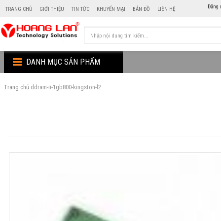
Đăng 
TRANG CHỦ
GIỚI THIỆU
TIN TỨC
KHUYẾN MẠI
BẢN ĐỒ
LIÊN HỆ
DANH MỤC SẢN PHẨM
Trang chủ
ddram-ii-1gb800-kingston-l2