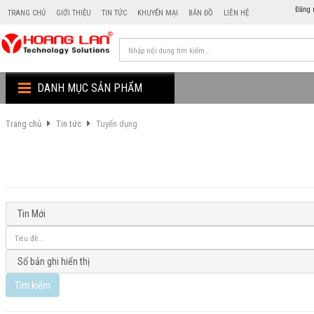
Đăng 
TRANG CHỦ
GIỚI THIỆU
TIN TỨC
KHUYẾN MẠI
BẢN ĐỒ
LIÊN HỆ
DANH MỤC SẢN PHẨM
Trang chủ
Tin tức
Tuyển dụng
Tìm kiếm