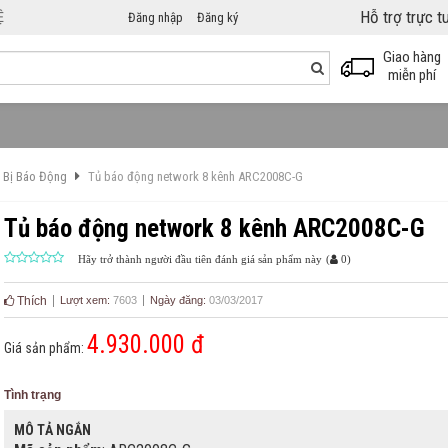
Hỗ trợ trực 
Ệ
Đăng nhập
Đăng ký
Giao hàng
miễn phí
t Bị Báo Động
Tủ báo động network 8 kênh ARC2008C-G
Tủ báo động network 8 kênh ARC2008C-G
Hãy trở thành người đầu tiên đánh giá sản phẩm này
(
0
)
Thích
Lượt xem:
7603
Ngày đăng:
03/03/2017
4.930.000 đ
Giá sản phẩm:
Tình trạng
MÔ TẢ NGẮN