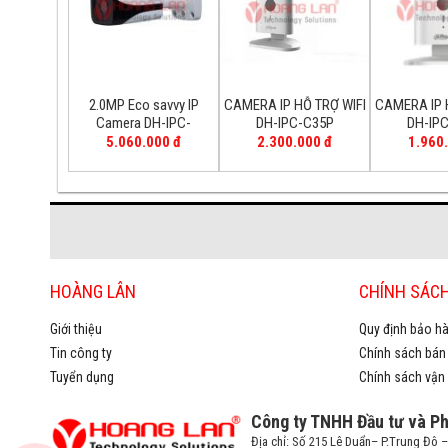
2.0MP Eco savvy IP
CAMERA IP HỖ TRỢ WIFI
CAMERA IP 
Camera DH-IPC-
DH-IPC-C35P
DH-IP
HFW4220EP
5.060.000 đ
2.300.000 đ
1.960
HOÀNG LÂN
CHÍNH SÁC
Giới thiệu
Quy định bảo hà
Tin công ty
Chính sách bán
Tuyển dụng
Chính sách vận
Công ty TNHH Đầu tư và P
Địa chỉ: Số 215 Lê Duẩn– P.Trung Đô 