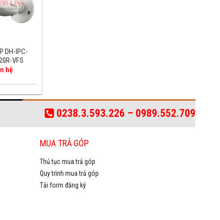
P DH-IPC-
Camera IP DH-IPC-
2.0MP Eco savvy IP
3.0MP IP C
20R-VFS
HFW4421DP
Camera DH-IPC-
HFW
HDBW4220EP
n hệ
Liên hệ
5.060.000 đ
2.87
0238.3.593.226 – 0989.552.709
MUA TRẢ GÓP
Thủ tục mua trả góp
Quy trình mua trả góp
Tải form đăng ký