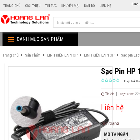
Đăng 
TRANG CHỦ
GIỚI THIỆU
TIN TỨC
KHUYẾN MẠI
BẢN ĐỒ
LIÊN HỆ
DANH MỤC SẢN PHẨM
Trang chủ
Sản Phẩm
LINH KIỆN LAPTOP
LINH KIỆN LAPTOP
Sạc pin La
Sạc Pin HP 
Hãy trở th
Thích
Lượt xem:
22
Liên hệ
Tình trạng
MÔ TẢ NGẮN