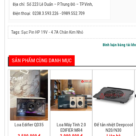
Địa chỉ:
Số 223 Lê Duẩn – P.Trung Đô – TP.Vinh,
Điện thoại:
0238.3.593.226 - 0989.552.709
Tags:
Sạc Pin HP 19V - 4.7A Chân Kim Nhỏ
Bộ Chuyển Đổi USB [...]
Bộ chuyển đổi USB [...]
150.000 đ
715.000 đ
200.000 đ
850.000 đ
Bình luận bằng tài k
SẢN PHẨM CÙNG DANH MỤC
27% Off
18% Off
Bàn phím Laptop HP [...]
Bàn phím Laptop HP [...]
Loa Edifier QD35
Loa Máy Tính 2.0
Đế tản nhiệt Deepcool
350.000 đ
350.000 đ
EDIFIER MR4
N20/N30