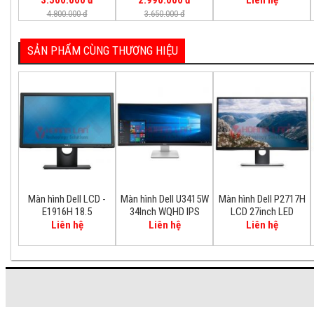
3.500.000 đ
2.990.000 đ
Liên hệ
4.800.000 đ
3.650.000 đ
SẢN PHẨM CÙNG THƯƠNG HIỆU
Màn hình Dell LCD -
Màn hình Dell U3415W
Màn hình Dell P2717H
E1916H 18.5
34Inch WQHD IPS
LCD 27inch LED
UltraSharp Curved
Liên hệ
Liên hệ
Liên hệ