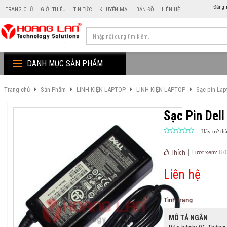
Đăng 
TRANG CHỦ
GIỚI THIỆU
TIN TỨC
KHUYẾN MẠI
BẢN ĐỒ
LIÊN HỆ
DANH MỤC SẢN PHẨM
Trang chủ
Sản Phẩm
LINH KIỆN LAPTOP
LINH KIỆN LAPTOP
Sạc pin La
Sạc Pin Del
Hãy trở th
Thích
Lượt xem:
87
Liên hệ
Tình trạng
MÔ TẢ NGẮN