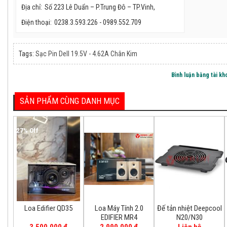
Địa chỉ:
Số 223 Lê Duẩn – P.Trung Đô – TP.Vinh,
Điện thoại:
0238.3.593.226 - 0989.552.709
Tags:
Sạc Pin Dell 19.5V - 4.62A Chân Kim
HL-2D932G-MB/32
39.800.000 đ
Bình luận bằng tài k
SẢN PHẨM CÙNG DANH MỤC
27%
27% Off
18% Off
Loa Edifier QD35
Loa Edifier QD35
Loa Máy Tính 2.0
Đế tản nhiệt Deepcool
3.500.000 đ
EDIFIER MR4
N20/N30
4.800.000