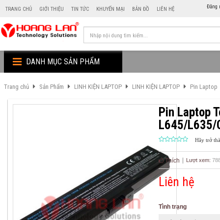
Đăng 
TRANG CHỦ
GIỚI THIỆU
TIN TỨC
KHUYẾN MẠI
BẢN ĐỒ
LIÊN HỆ
DANH MỤC SẢN PHẨM
Trang chủ
Sản Phẩm
LINH KIỆN LAPTOP
LINH KIỆN LAPTOP
Pin Laptop
Pin Laptop 
L645/L635/
Hãy trở th
Thích
Lượt xem:
78
Liên hệ
Tình trạng