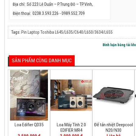
Địa chỉ:
Số 223 Lê Duẩn – P.Trung Đô – TP.Vinh,
Điện thoại:
0238.3.593.226 - 0989.552.709
Tags:
Pin Laptop Toshiba L645/L635/C640/L650/3634/L655
HL-2D932
39.800.
Bình luận bằng tài k
SẢN PHẨM CÙNG DANH MỤC
27%
27% Off
18% Off
Loa Edifi
Loa Edifier QD35
Loa Máy Tính 2.0
Đế tản nhiệt Deepcool
3.500.000 đ
EDIFIER MR4
N20/N30