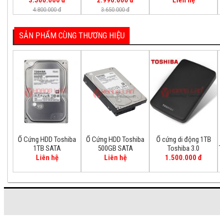
3.500.000 đ
2.990.000 đ
Liên hệ
4.800.000 đ
3.650.000 đ
SẢN PHẨM CÙNG THƯƠNG HIỆU
Ổ Cứng HDD Toshiba
Ổ Cứng HDD Toshiba
Ổ cứng di động 1TB
1TB SATA
500GB SATA
Toshiba 3.0
Liên hệ
Liên hệ
1.500.000 đ