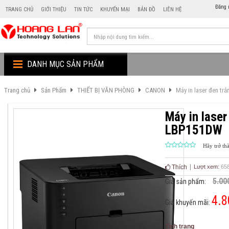
Đăng 
TRANG CHỦ
GIỚI THIỆU
TIN TỨC
KHUYẾN MẠI
BẢN ĐỒ
LIÊN HỆ
DANH MỤC SẢN PHẨM
Trang chủ
Sản Phẩm
THIẾT BỊ VĂN PHÒNG
CANON
Máy in laser đen t
Máy in lase
LBP151DW
Hãy trở th
Thích
Lượt xem:
65
5.00
Giá sản phẩm:
4.8
Giá khuyến mãi:
Tình trạng