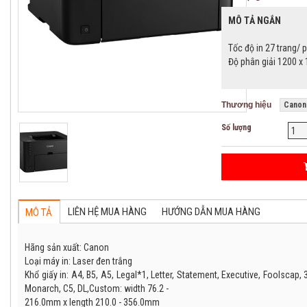
MÔ TẢ NGẮN
Tốc độ in 27 trang/ 
Độ phân giải 1200 x
Thương hiệu
Canon
Số lượng
LIÊN HỆ MUA HÀNG
HƯỚNG DẪN MUA HÀNG
MÔ TẢ
Hãng sản xuất: Canon
Loại máy in: Laser đen trắng
Khổ giấy in: A4, B5, A5, Legal*1, Letter, Statement, Executive, Foolscap,
Monarch, C5, DL,Custom: width 76.2 -
216.0mm x length 210.0 - 356.0mm