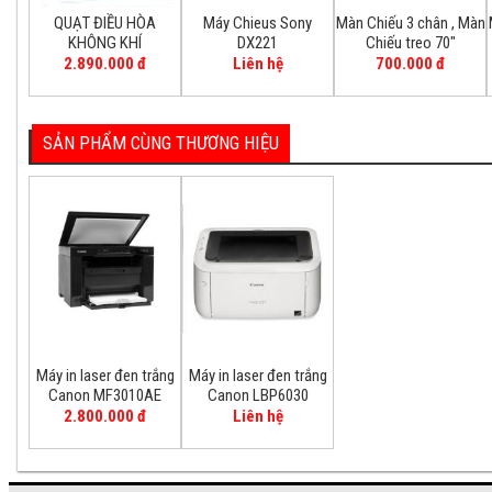
QUẠT ĐIỀU HÒA
Máy Chieus Sony
Màn Chiếu 3 chân , Màn
KHÔNG KHÍ
DX221
Chiếu treo 70"
2.890.000 đ
Liên hệ
700.000 đ
SẢN PHẨM CÙNG THƯƠNG HIỆU
Máy in laser đen trắng
Máy in laser đen trắng
Canon MF3010AE
Canon LBP6030
2.800.000 đ
Liên hệ