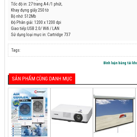
Tốc độ in: 27 trang A4 /1 phút,
Khay đựng giấy:250 tờ
Bộ nhớ: 512Mb
Độ Phân giải: 1200 x 1200 dpi
Giao tiếp:USB 2.0/ Wifi / LAN
Sử dụng loại mực in: Cartridge 737
HL-
39
Tags:
Bình luận bằng tài k
27%
SẢN PHẨM CÙNG DANH MỤC
L
3.500