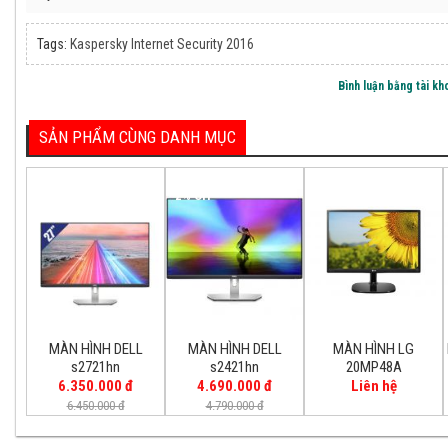
Tags:
Kaspersky Internet Security 2016
Bình luận bằng tài k
9NI-K1
DS-1602ZJ-Pole
Bộ Chu
SẢN PHẨM CÙNG DANH MỤC
000 đ
1.495.000 đ
90.0
1% Off
2% Off
MÀN HÌNH DELL
MÀN HÌNH DELL
MÀN HÌNH LG
s2721hn
s2421hn
20MP48A
6.350.000 đ
4.690.000 đ
Liên hệ
h 2.0 [...]
PC Workstation Asus [...]
BỘ 
6.450.000 đ
4.790.000 đ
93.500.000 đ
đ
3.650.000 đ