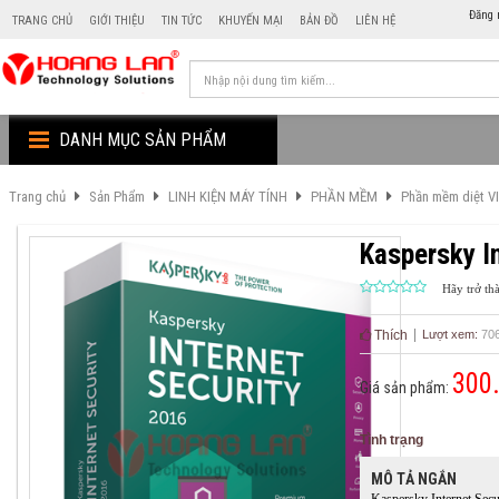
Đăng 
TRANG CHỦ
GIỚI THIỆU
TIN TỨC
KHUYẾN MẠI
BẢN ĐỒ
LIÊN HỆ
DANH MỤC SẢN PHẨM
Trang chủ
Sản Phẩm
LINH KIỆN MÁY TÍNH
PHẦN MỀM
Phần mềm diệt V
Kaspersky I
Hãy trở th
Thích
Lượt xem:
70
300
Giá sản phẩm:
Tình trạng
MÔ TẢ NGẮN