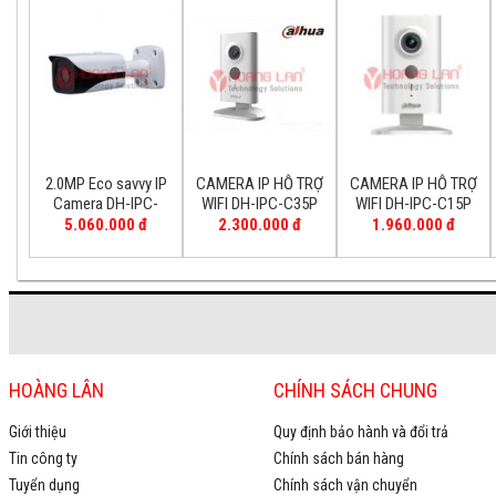
2.0MP Eco savvy IP
CAMERA IP HỖ TRỢ
CAMERA IP HỖ TRỢ
Camera DH-IPC-
WIFI DH-IPC-C35P
WIFI DH-IPC-C15P
HFW4220EP
5.060.000 đ
2.300.000 đ
1.960.000 đ
HOÀNG LÂN
CHÍNH SÁCH CHUNG
Giới thiệu
Quy định bảo hành và đổi trả
Tin công ty
Chính sách bán hàng
Tuyển dụng
Chính sách vận chuyển