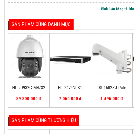
Bình luận bằng tài k
SẢN PHẨM CÙNG DANH MỤC
HL-2D932G-MB/32
39.800.000 đ
27%
HL-2D932G-MB/32
HL-2479NI-K1
DS-1602ZJ-Pole
39.800.000 đ
7.050.000 đ
1.495.000 đ
SẢN PHẨM CÙNG THƯƠNG HIỆU
Loa Edifier QD35
3.500.000 đ
4.800.00