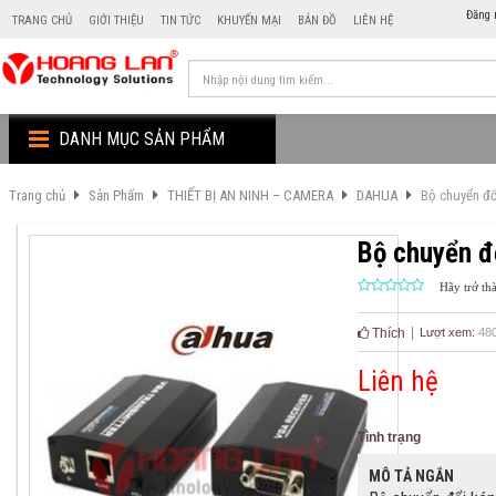
Đăng 
TRANG CHỦ
GIỚI THIỆU
TIN TỨC
KHUYẾN MẠI
BẢN ĐỒ
LIÊN HỆ
DANH MỤC SẢN PHẨM
Trang chủ
Sản Phẩm
THIẾT BỊ AN NINH – CAMERA
DAHUA
Bộ chuyển đ
Bộ chuyển đ
Hãy trở th
Thích
Lượt xem:
48
Liên hệ
Tình trạng
MÔ TẢ NGẮN