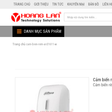
TRANG CHỦ
GIỚI THIỆU
TIN TỨC
KHUYẾN MẠI
BẢN ĐỒ
LIÊN H
DANH MỤC SẢN PHẨM
Trang chủ
cam-bien-rem-ard1611-w
Cảm biến
Cảm biến 