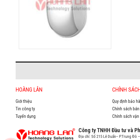
HOÀNG LÂN
CHÍNH SÁC
Giới thiệu
Quy định bảo hà
Tin công ty
Chính sách bán
Tuyển dụng
Chính sách vận
Công ty TNHH Đầu tư và P
Địa chỉ: Số 215 Lê Duẩn– P.Trung Đô 