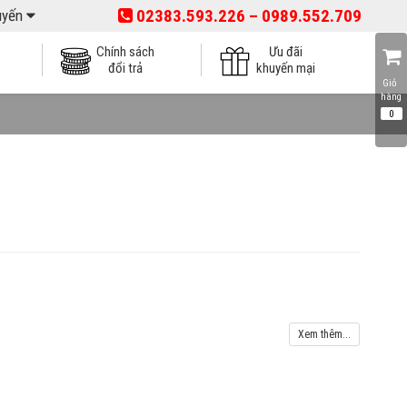
02383.593.226 – 0989.552.709
tuyến
Chính sách
Ưu đãi
đổi trả
khuyến mại
Giỏ 
Xem thêm...